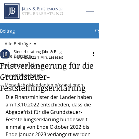
Beitrag
Alle Beiträge
Steuerberatung Jähn & Bieg
Alle Beiträge
14. Okt. 2022
1 Min. Lesezeit
Fristverlängerung für die
Für Privatpersonen
Grundsteuer-
Für Unternehmer
Monatliche Mandanteninformationen
Feststellungserklärung
Die Finanzminister der Länder haben 
am 13.10.2022 entschieden, dass die 
Abgabefrist für die Grundsteuer-
Feststellungserklärung bundesweit 
einmalig von Ende Oktober 2022 bis 
Ende Januar 2023 verlängert werden 