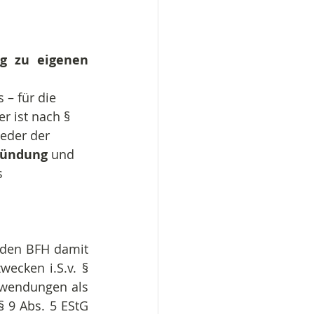
g zu eigenen 
– für die 
r ist nach § 
eder der 
ründung
 und 
s 
 den BFH damit 
ecken i.S.v. § 
fwendungen als 
 9 Abs. 5 EStG 