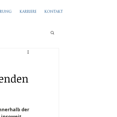
IERUNG
KARRIERE
KONTAKT
lenden
nerhalb der 
 insoweit 