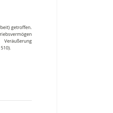
eit) getroffen. 
riebsvermögen 
 Veräußerung 
510). 