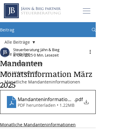
Beitrag
Alle Beiträge
Steuerberatung Jähn & Bieg
Alle Beiträge
8. Okt. 2025
0 Min. Lesezeit
Mandanten
Für Privatpersonen
Monatsinformation März
Für Unternehmer
Monatliche Mandanteninformationen
2025
Mandanteninformationen_03_2025
.pdf
PDF herunterladen • 1.22MB
Monatliche Mandanteninformationen