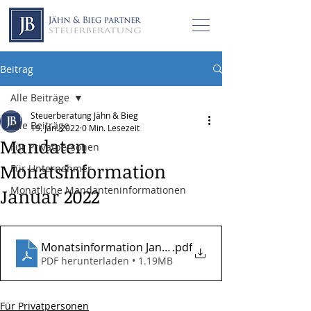
Beitrag
Alle Beiträge
Steuerberatung Jähn & Bieg
Alle Beiträge
19. Jan. 2022
0 Min. Lesezeit
Mandaten
Für Privatpersonen
Monatsinformation
Für Unternehmer
Monatliche Mandanteninformationen
Januar 2022
Monatsinformation Januar 2022
.pdf
PDF herunterladen • 1.19MB
Für Privatpersonen