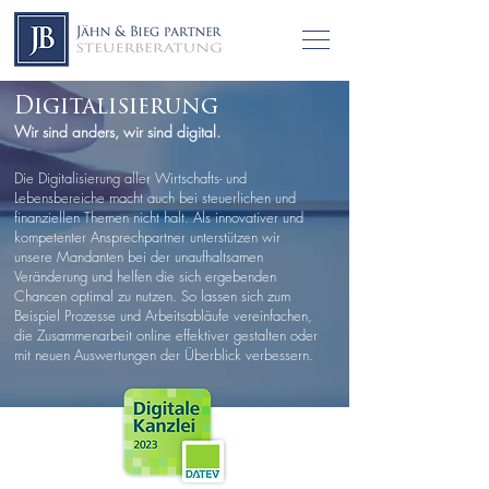
Digitalisierung
Wir sind anders, wir sind digital.
Die Digitalisierung aller Wirtschafts- und
Lebensbereiche macht auch bei steuerlichen und
finanziellen Themen nicht halt. Als innovativer und
kompetenter Ansprechpartner unterstützen wir
unsere Mandanten bei der unaufhaltsamen
Veränderung und helfen die sich ergebenden
Chancen optimal zu nutzen. So lassen sich zum
Beispiel Prozesse und Arbeitsabläufe vereinfachen,
die Zusammenarbeit online effektiver gestalten oder
mit neuen Auswertungen der Überblick verbessern.