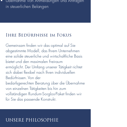
Übernahme von Anmeldungen und Anträgen
in steuerlichen Belangen
Ihre Bedürfnisse im Fokus
Gemeinsam finden wir das optimal auf Sie
abgestimmte Modell, das Ihrem Unternehmen
eine solide steuerliche und wirtschaftliche Basis
bietet und den maximalen Freiraum
ermöglicht. Der Umfang unserer Tätigkeit richtet
sich dabei flexibel nach Ihren individuellen
Bedürfnissen. Von der
bedarfsgerechten Beratung über die Übernahme
von einzelnen Tätigkeiten bis hin zum
vollständigen Rundum-Sorglos-Paket finden wir
für Sie das passende Konstrukt.
UNSERE PHILOSOPHIE