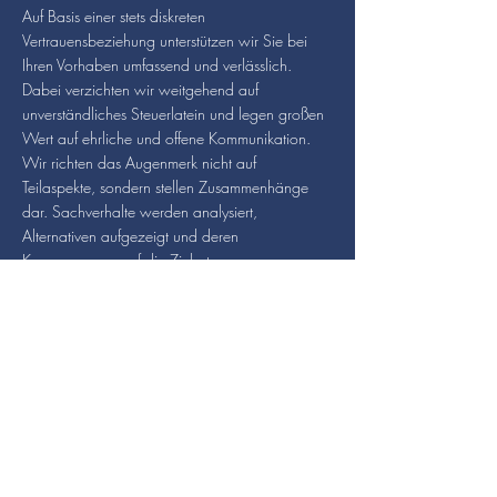
Auf Basis einer stets diskreten
Vertrauensbeziehung unterstützen wir Sie bei
Ihren Vorhaben umfassend und verlässlich.
Dabei verzichten wir weitgehend auf
unverständliches Steuerlatein und legen großen
Wert auf ehrliche und offene Kommunikation.
Wir richten das Augenmerk nicht auf
Teilaspekte, sondern stellen Zusammenhänge
dar. Sachverhalte werden analysiert,
Alternativen aufgezeigt und deren
Konsequenzen auf die Zielsetzung unserer
Mandanten berechnet. Selbstverständlich
unterstützen wir Sie auch bei der Durchsetzung
Ihrer Entscheidungen und der Realisierung von
Projekten. Die Teilnahme an Verhandlungen mit
Vertragspartnern, Banken, Behörden und
Finanzämtern zählt zu unseren
Aufgabenbereichen genauso wie die Präsenz in
Gesellschafterversammlungen.