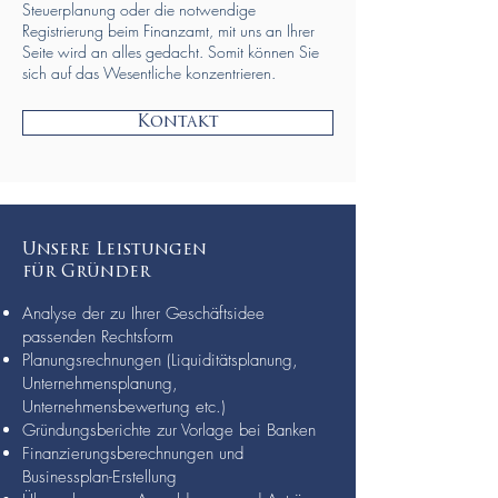
Steuerplanung oder die notwendige
Registrierung beim Finanzamt, mit uns an Ihrer
Seite wird an alles gedacht. Somit können Sie
sich auf das Wesentliche konzentrieren.
Kontakt
Unsere Leistungen
für Gründer
Analyse der zu Ihrer Geschäftsidee
passenden Rechtsform
Planungsrechnungen (Liquiditätsplanung,
Unternehmensplanung,
Unternehmensbewertung etc.)
Gründungsberichte zur Vorlage bei Banken
Finanzierungsberechnungen und
Businessplan-Erstellung