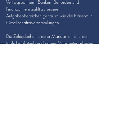
Vertragspartnern, Banken, Behörden und
Finanzämtern zählt zu unseren
Aufgabenbereichen genauso wie die Präsenz in
Gesellschafterversammlungen.
Die Zufriedenheit unserer Mandanten ist unser
täglicher Antrieb und unsere Mitarbeiter arbeiten
als sehr gut ausgebildete Steuerfachkräfte mit
hoher Motivation daran Sie bestmöglich zu
unterstützen.
Die
Steuerberatungskanzlei
in Esslingen