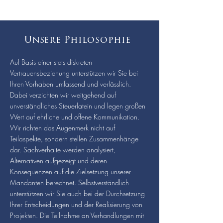
Unsere
Philosophie
Auf Basis einer stets diskreten
Vertrauensbeziehung unterstützen wir Sie bei
Ihren Vorhaben umfassend und verlässlich.
Dabei verzichten wir weitgehend auf
unverständliches Steuerlatein und legen großen
Wert auf ehrliche und offene Kommunikation.
Wir richten das Augenmerk nicht auf
Teilaspekte, sondern stellen Zusammenhänge
dar. Sachverhalte werden analysiert,
Alternativen aufgezeigt und deren
Konsequenzen auf die Zielsetzung unserer
Mandanten berechnet. Selbstverständlich
unterstützen wir Sie auch bei der Durchsetzung
Ihrer Entscheidungen und der Realisierung von
Projekten. Die Teilnahme an Verhandlungen mit