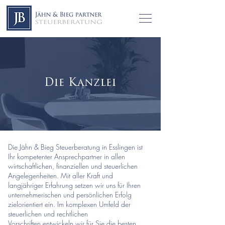
Die Kanzlei
Die Jähn & Bieg Steuerberatung in Esslingen ist
Ihr kompetenter Ansprechpartner in allen
wirtschaftlichen, finanziellen und steuerlichen
Angelegenheiten. Mit aller Kraft und
langjähriger Erfahrung setzen wir uns für Ihren
unternehmerischen und persönlichen Erfolg
zielorientiert ein. Im komplexen Umfeld der
steuerlichen und rechtlichen
Vorschriften entwickeln wir für Sie
die besten