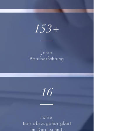
153+
Jahre
Berufserfahrung
16
Jahre
Betriebszugehörigkeit
im Durchschnitt