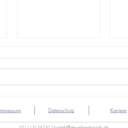
Mandanten
Man
Monatsinformation April
Mon
2026
2026
Impressum
Datenschutz
Karriere
|
kontakt@steuerberatung-jb.de
0711/3154730