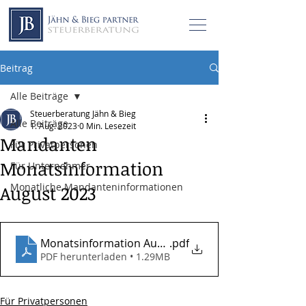
Beitrag
Alle Beiträge
Steuerberatung Jähn & Bieg
Alle Beiträge
1. Aug. 2023
0 Min. Lesezeit
Mandanten
Für Privatpersonen
Monatsinformation
Für Unternehmer
Monatliche Mandanteninformationen
August 2023
Monatsinformation August 2023
.pdf
PDF herunterladen • 1.29MB
Für Privatpersonen