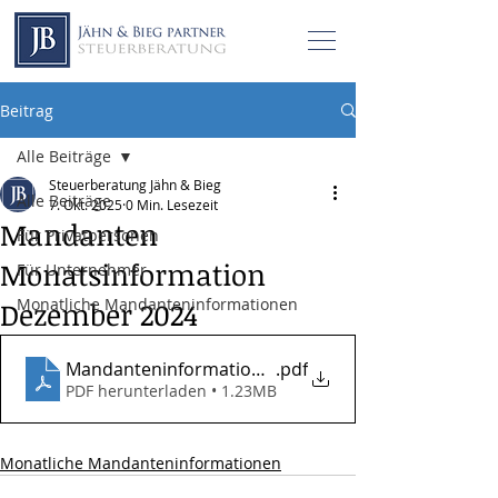
Beitrag
Alle Beiträge
Steuerberatung Jähn & Bieg
Alle Beiträge
7. Okt. 2025
0 Min. Lesezeit
Mandanten
Für Privatpersonen
Monatsinformation
Für Unternehmer
Monatliche Mandanteninformationen
Dezember 2024
Mandanteninformationen_12_2024
.pdf
PDF herunterladen • 1.23MB
Monatliche Mandanteninformationen