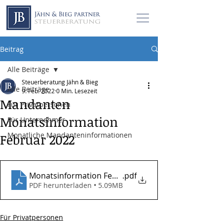
Beitrag
Alle Beiträge
Steuerberatung Jähn & Bieg
Alle Beiträge
9. Feb. 2022
0 Min. Lesezeit
Mandanten
Für Privatpersonen
Monatsinformation
Für Unternehmer
Monatliche Mandanteninformationen
Februar 2022
Monatsinformation Februar 2022
.pdf
PDF herunterladen • 5.09MB
Für Privatpersonen