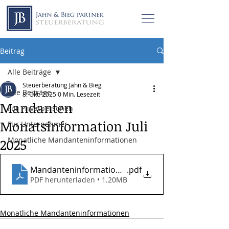
Beitrag
Alle Beiträge
Steuerberatung Jähn & Bieg
Alle Beiträge
8. Okt. 2025
0 Min. Lesezeit
Mandanten
Für Privatpersonen
Monatsinformation Juli
Für Unternehmer
Monatliche Mandanteninformationen
2025
Mandanteninformationen_07_2025
.pdf
PDF herunterladen • 1.20MB
Monatliche Mandanteninformationen