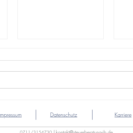
Mandanten
Man
Monatsinformation April
Mon
2026
2026
Impressum
Datenschutz
Karriere
|
kontakt@steuerberatung-jb.de
0711/3154730