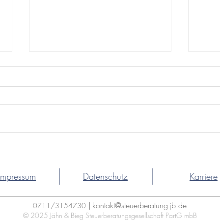
Mandanten
Man
Monatsinformation April
Mon
2026
2026
Impressum
Datenschutz
Karriere
|
kontakt@steuerberatung-jb.de
0711/3154730
© 2025 Jähn & Bieg Steuerberatungsgesellschaft PartG mbB