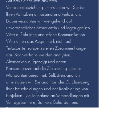
Auf Basis einer stets diskreten
Vertrauensbeziehung unterstützen wir Sie bei
Ihren Vorhaben umfassend und verlässlich.
Dabei verzichten wir weitgehend auf
unverständliches Steuerlatein und legen großen
Wert auf ehrliche und offene Kommunikation.
Wir richten das Augenmerk nicht auf
Teilaspekte, sondern stellen Zusammenhänge
dar. Sachverhalte werden analysiert,
Alternativen aufgezeigt und deren
Konsequenzen auf die Zielsetzung unserer
Mandanten berechnet. Selbstverständlich
unterstützen wir Sie auch bei der Durchsetzung
Ihrer Entscheidungen und der Realisierung von
Projekten. Die Teilnahme an Verhandlungen mit
Vertragspartnern, Banken, Behörden und
Finanzämtern zählt zu unseren
Aufgabenbereichen genauso wie die Präsenz in
Gesellschafterversammlungen.
Die Zufriedenheit unserer Mandanten ist unser